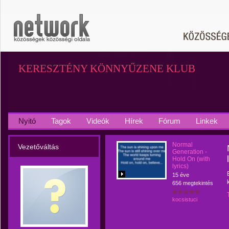
KERESZTÉNY KÖNNYŰZENE KLUB
Nyitó
Tagok
Videók
Hírek
Fórum
Linkek
Normal
Vezetőváltás
Generation -
Hold On (with
lyrics)
15 éve
656 megtekintés
kocsistuci