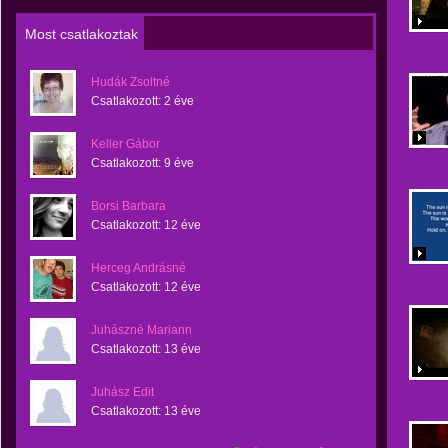
Most csatlakoztak
Hudák Zsoltné
Csatlakozott:
2 éve
Keller Gábor
Csatlakozott:
9 éve
Borsi Barbara
Csatlakozott:
12 éve
Herceg Andrásné
Csatlakozott:
12 éve
Juhászné Mariann
Csatlakozott:
13 éve
Juhász Edit
Csatlakozott:
13 éve