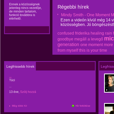
Ennek a közösségnek
Régebbi hírek
jelenleg nincs vezetője,
de minden tartalom,
Mindy Smith - One Moment M
funkció továbbra is
elérhető.
Ezen a videón kívül még 14 vi
közösségben. Jó böngészést!
confused
friderika
healing rain
mic
goodbye
megáll a levegő
generation
one moment more
from myself
this is your time
Legfrissebb hírek
Legfris
...
Tüci
...
13 éve,
Szólj hozzá
Még több hír
Hír feltöltése